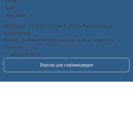
О нас
Записаться
Блог
Записаться
Контакты
Москва, ул. 3-я Фрунзенская, 6, район Хамовники, м.
Фрунзенская
Москва, 2-ой Балтийский переулок, д. 6, м. Сокол и м.
Аэропорт
+7 (495) 104-90-88