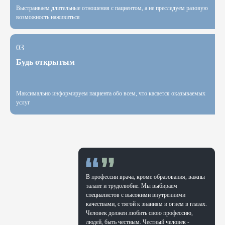
Выстраиваем длительные отношения с пациентом, а не преследуем разовую
возможность наживиться
03
Будь открытым
Максимально информируем пациента обо всем, что касается оказываемых
услуг
Интернет-магазин
Светлана
360 COLLAGEN
360
Губарева
В профессии врача, кроме образования, важны
талант и трудолюбие. Мы выбираем
специалистов с высокими внутренними
качествами, с тягой к знаниям и огнем в глазах.
Человек должен любить свою профессию,
людей, быть честным. Честный человек -