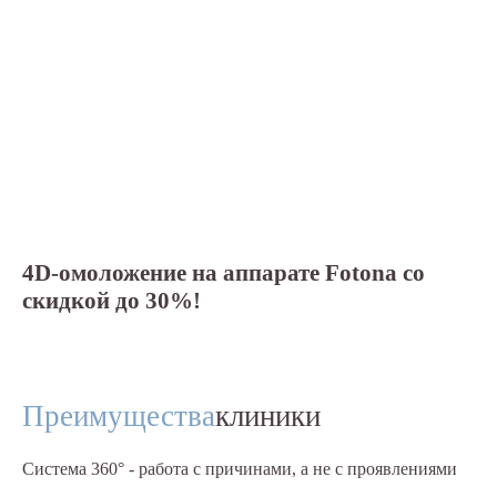
4D-омоложение на аппарате Fotona со
М
скидкой до 30%!
п
Преимущества
клиники
Система 360° - работа с причинами, а не с проявлениями