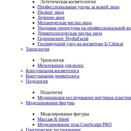
Эстетическая косметология
Профессиональные уходы за кожей лица
Пилинг лица
Лечение акне
Механическая чистка лица
Уходовые процедуры на профессиональной ко
Дерматологическая чистка лица
Гидропилинг HydraFacial
Голливудский уход на косметике Is Clinical
Трихология
Трихология
Мезотерапия для волос
Консультация косметолога
Консультация дерматолога
Подология
Подология
Медицинское исследование ногтевых пласти
Моделирование фигуры
Моделирование фигуры
Массаж R-Sleek
Моделирование тела CoreSculpt PRO
Генетическое тестирование