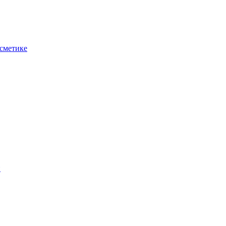
сметике
н