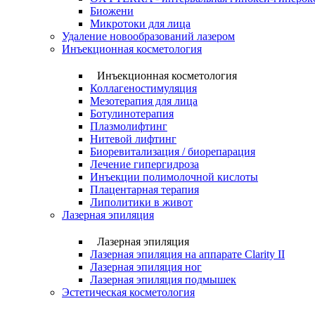
Биожени
Микротоки для лица
Удаление новообразований лазером
Инъекционная косметология
Инъекционная косметология
Коллагеностимуляция
Мезотерапия для лица
Ботулинотерапия
Плазмолифтинг
Нитевой лифтинг
Биоревитализация / биорепарация
Лечение гипергидроза
Инъекции полимолочной кислоты
Плацентарная терапия
Липолитики в живот
Лазерная эпиляция
Лазерная эпиляция
Лазерная эпиляция на аппарате Clarity II
Лазерная эпиляция ног
Лазерная эпиляция подмышек
Эстетическая косметология