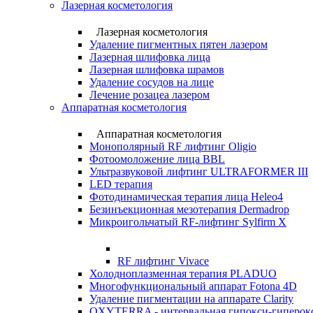
Лазерная косметология
Лазерная косметология
Удаление пигментных пятен лазером
Лазерная шлифовка лица
Лазерная шлифовка шрамов
Удаление сосудов на лице
Лечение розацеа лазером
Аппаратная косметология
Аппаратная косметология
Монополярный RF лифтинг Oligio
Фотоомоложение лица BBL
Ультразвуковой лифтинг ULTRAFORMER III
LED терапия
Фотодинамическая терапия лица Heleo4
Безинъекционная мезотерапия Dermadrop
Микроигольчатый RF-лифтинг Sylfirm X
RF лифтинг Vivace
Холодноплазменная терапия PLADUO
Многофункциональный аппарат Fotona 4D
Удаление пигментации на аппарате Clarity
OXYTERRA - интервальная гипокси-гиперокс