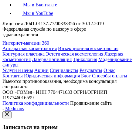
Мы в Вконтакте
Мы в YouTube
Лицензия Л041-01137-77/00338356 от 30.12.2019
Федеральная служба по надзору в сфере
здравоохранения
Интернет-магазин 360
Аппаратная косметология
Инъекционная косметология
Контурная пластика
Эстетическая косметология
Лазерная
косметология
Лазерная эпиляция
Трихология
Моделирование
фигуры
Услуги и цены
Акции
Специалисты
Результаты
О нас
Контакты
Юридическая информация
Блог
Способы оплаты
Имеются противопоказания, необходима консультация
специалиста
ООО «ГОМед»
ИНН 7704471633
ОГРН/ОГРНИП
1197746016599
Политика конфиденциальности
Продвижение сайта
-
Medmaps
Записаться на прием