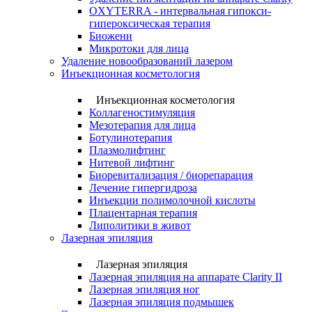
OXYTERRA - интервальная гипокси-
гипероксическая терапия
Биожени
Микротоки для лица
Удаление новообразований лазером
Инъекционная косметология
Инъекционная косметология
Коллагеностимуляция
Мезотерапия для лица
Ботулинотерапия
Плазмолифтинг
Нитевой лифтинг
Биоревитализация / биорепарация
Лечение гипергидроза
Инъекции полимолочной кислоты
Плацентарная терапия
Липолитики в живот
Лазерная эпиляция
Лазерная эпиляция
Лазерная эпиляция на аппарате Clarity II
Лазерная эпиляция ног
Лазерная эпиляция подмышек