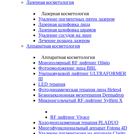
Лазерная косметология
Лазерная косметология
Удаление пигментных пятен лазером
Лазерная шлифовка лица
Лазерная шлифовка шрамов
Удаление сосудов на лице
Лечение розацеа лазером
Аппаратная косметология
Аппаратная косметология
Монополярный RF лифтинг Oligio
Фотоомоложение лица BBL
Ультразвуковой лифтинг ULTRAFORMER
III
LED терапия
Фотодинамическая терапия лица Heleo4
Безинъекционная мезотерапия Dermadrop
Микроигольчатый RF-лифтинг Sylfirm X
RF лифтинг Vivace
Холодноплазменная терапия PLADUO
Многофункциональный аппарат Fotona 4D
Удаление пигментации на аппарате Clarity