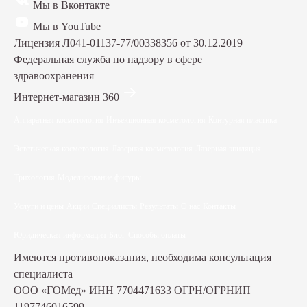
Мы в Вконтакте
Мы в YouTube
Лицензия Л041-01137-77/00338356 от 30.12.2019
Федеральная служба по надзору в сфере
здравоохранения
Интернет-магазин 360
Аппаратная косметология
Инъекционная косметология
Контурная пластика
Эстетическая косметология
Лазерная косметология
Лазерная эпиляция
Трихология
Моделирование фигуры
Услуги и цены
Акции
Специалисты
Результаты
О нас
Контакты
Юридическая информация
Блог
Способы оплаты
Имеются противопоказания, необходима консультация
специалиста
ООО «ГОМед»
ИНН 7704471633
ОГРН/ОГРНИП
1197746016599