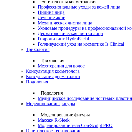
Эстетическая косметология
Профессиональные уходы за кожей лица
Пилинг лица
Лечение акне
Механическая чистка лица
Уходовые процедуры на профессиональной ко
Дерматологическая чистка лица
Гидропилинг HydraFacial
Голливудский уход на косметике Is Clinical
Трихология
Трихология
Мезотерапия для волос
Консультация косметолога
Консультация дерматолога
Подология
Подология
Медицинское исследование ногтевых пласти
Моделирование фигуры
Моделирование фигуры
Массаж R-Sleek
Моделирование тела CoreSculpt PRO
Генетическое тестирование