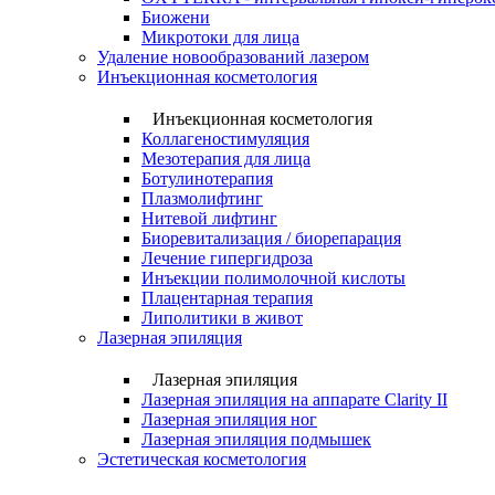
Биожени
Микротоки для лица
Удаление новообразований лазером
Инъекционная косметология
Инъекционная косметология
Коллагеностимуляция
Мезотерапия для лица
Ботулинотерапия
Плазмолифтинг
Нитевой лифтинг
Биоревитализация / биорепарация
Лечение гипергидроза
Инъекции полимолочной кислоты
Плацентарная терапия
Липолитики в живот
Лазерная эпиляция
Лазерная эпиляция
Лазерная эпиляция на аппарате Clarity II
Лазерная эпиляция ног
Лазерная эпиляция подмышек
Эстетическая косметология