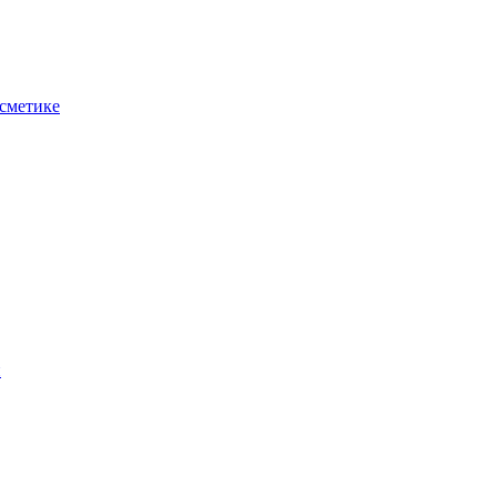
сметике
н