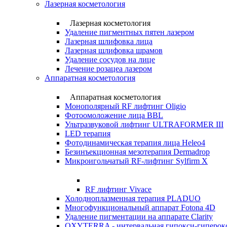
Лазерная косметология
Лазерная косметология
Удаление пигментных пятен лазером
Лазерная шлифовка лица
Лазерная шлифовка шрамов
Удаление сосудов на лице
Лечение розацеа лазером
Аппаратная косметология
Аппаратная косметология
Монополярный RF лифтинг Oligio
Фотоомоложение лица BBL
Ультразвуковой лифтинг ULTRAFORMER III
LED терапия
Фотодинамическая терапия лица Heleo4
Безинъекционная мезотерапия Dermadrop
Микроигольчатый RF-лифтинг Sylfirm X
RF лифтинг Vivace
Холодноплазменная терапия PLADUO
Многофункциональный аппарат Fotona 4D
Удаление пигментации на аппарате Clarity
OXYTERRA - интервальная гипокси-гиперокс