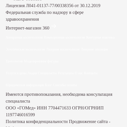
Лицензия Л041-01137-77/00338356 от 30.12.2019
Федеральная служба по надзору в сфере
здравоохранения
Интернет-магазин 360
Аппаратная косметология
Инъекционная косметология
Контурная пластика
Эстетическая косметология
Лазерная косметология
Лазерная эпиляция
Трихология
Моделирование фигуры
Услуги и цены
Акции
Специалисты
Результаты
О нас
Контакты
Юридическая информация
Блог
Способы оплаты
Имеются противопоказания, необходима консультация
специалиста
ООО «ГОМед»
ИНН 7704471633
ОГРН/ОГРНИП
1197746016599
Политика конфиденциальности
Продвижение сайта -