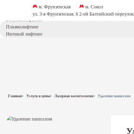
Коллагеностимуляция
м. Фрунзенская
м. Сокол
Записаться
Мезотерапия для лица
ул. 3-я Фрунзенская, 6
2-ой Балтийский переулок
Ботулинотерапия
Плазмолифтинг
Нитевой лифтинг
Биоревитализация / биорепарация
Лечение гипергидроза
Инъекции полимолочной кислоты
Плацентарная терапия
Липолитики в живот
Лазерная эпиляция
Лазерная эпиляция
Главная
Услуги и цены
Лазерная косметология
Удаление папиллом
Лазерная эпиляция на аппарате Clarity II
Лазерная эпиляция ног
Лазерная эпиляция подмышек
Эстетическая косметология
У