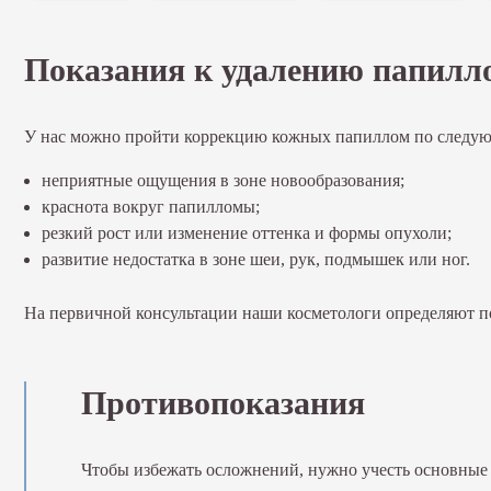
Моделирование фигуры
Показания к удалению папилл
Моделирование фигуры
Массаж R-Sleek
Моделирование тела CoreSculpt PRO
У нас можно пройти коррекцию кожных папиллом по следу
Генетическое тестирование
Эстетическая гинекология
неприятные ощущения в зоне новообразования;
краснота вокруг папилломы;
Эстетическая гинекология
резкий рост или изменение оттенка и формы опухоли;
Интимная контурная пластика филлерами
развитие недостатка в зоне шеи, рук, подмышек или ног.
Лазерная гинекология и интимное омоложение Asclepion
Москва, ул. 3-я Фрунзенская, 6, район Хамовники, м. Фру
На первичной консультации наши косметологи определяют по
+7 (495) 104-90-88
Противопоказания
Чтобы избежать осложнений, нужно учесть основные 