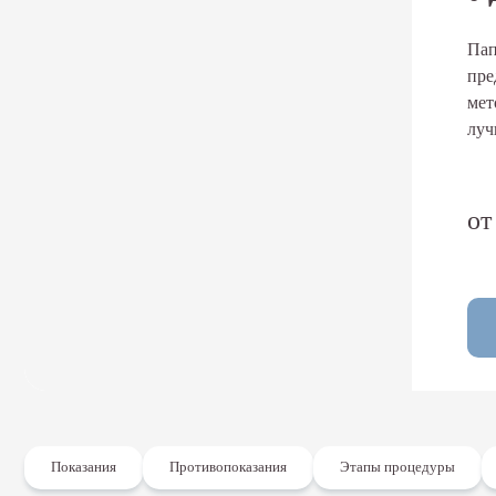
Эстетическая косметология
Профессиональные уходы за кожей лица
Пап
Пилинг лица
пре
Лечение акне
мет
Механическая чистка лица
луч
Уходовые процедуры на профессиональной косметике
Дерматологическая чистка лица
Гидропилинг HydraFacial
Голливудский уход на косметике Is Clinical
от
Трихология
Трихология
Мезотерапия для волос
Консультация косметолога
Консультация дерматолога
Подология
Подология
Показания
Противопоказания
Этапы процедуры
Медицинское исследование ногтевых пластин