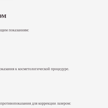
ом
ющим показаниям:
нзенская
Москва, 2-ой Балтийский переулок, д. 6, м. Сокол и 
казания к косметологической процедуре.
противопоказания для коррекции лазером: