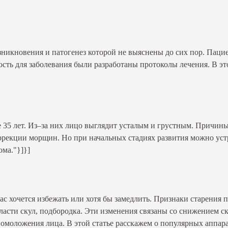
зникновения и патогенез которой не выяснены до сих пор. Пацие
сть для заболевания были разработаны протоколы лечения. В эт
35 лет. Из–за них лицо выглядит усталым и грустным. Причины 
ррекции морщин. Но при начальных стадиях развития можно устр
ома."}]}]
нас хочется избежать или хотя бы замедлить. Признаки старения
ласти скул, подбородка. Эти изменения связаны со снижением с
 омоложения лица. В этой статье расскажем о популярных аппа