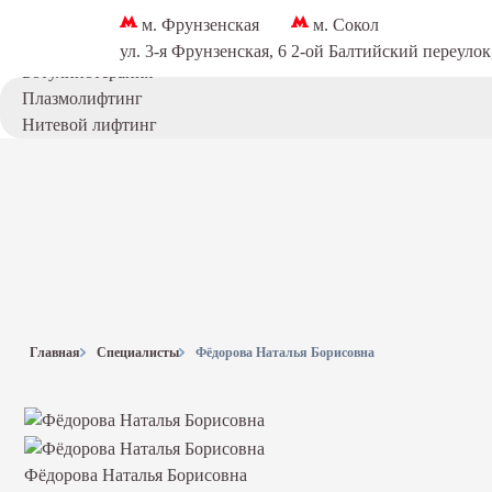
Коллагеностимуляция
м. Фрунзенская
м. Сокол
Записаться
Мезотерапия для лица
ул. 3-я Фрунзенская, 6
2-ой Балтийский переулок
Ботулинотерапия
Плазмолифтинг
Нитевой лифтинг
Биоревитализация / биорепарация
Лечение гипергидроза
Инъекции полимолочной кислоты
Плацентарная терапия
Липолитики в живот
Лазерная эпиляция
Лазерная эпиляция
Главная
Специалисты
Фёдорова Наталья Борисовна
Лазерная эпиляция на аппарате Clarity II
Лазерная эпиляция ног
Лазерная эпиляция подмышек
Эстетическая косметология
Фёдорова Наталья Борисовна