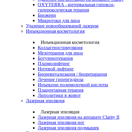
OXYTERRA - интервальная гипокси-
гипероксическая терапия
Биожени
Микротоки для лица
Удаление новообразований лазером
Инъекционная косметология
Инъекционная косметология
Коллагеностимуляция
Мезотерапия для лица
Ботулинотерапия
Плазмолифтинг
Нитевой лифтинг
Биоревитализация / биорепарация
Лечение гипергидроза
Инъекции полимолочной кислоты
Плацентарная терапия
Липолитики в живот
Лазерная эпиляция
Лазерная эпиляция
Лазерная эпиляция на аппарате Clarity II
Лазерная эпиляция ног
Лазерная эпиляция подмышек