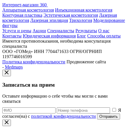
Интернет-магазин 360
Аппаратная косметология
Инъекционная косметология
Контурная пластика
Эстетическая косметология
Лазерная
косметология
Лазерная эпиляция
Трихология
Моделирование
фигуры
Услуги и цены
Акции
Специалисты
Результаты
О нас
Контакты
Юридическая информация
Блог
Способы оплаты
Имеются противопоказания, необходима консультация
специалиста
ООО «ГОМед»
ИНН 7704471633
ОГРН/ОГРНИП
1197746016599
Политика конфиденциальности
Продвижение сайта
-
Medmaps
Записаться на прием
Оставьте информацию о себе чтобы мы могли с вами
связаться
Я
согласен(на) с
политикой конфиденциальности
Отправить