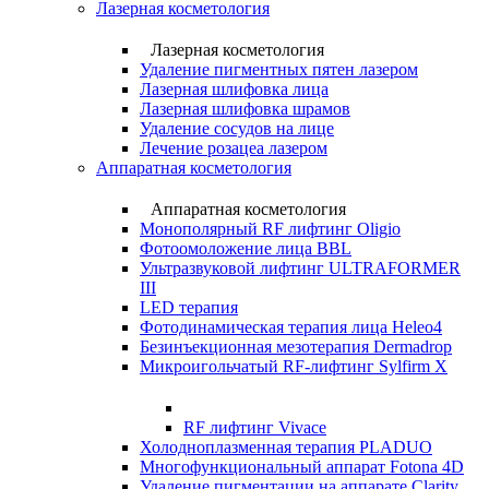
Лазерная косметология
Лазерная косметология
Удаление пигментных пятен лазером
Лазерная шлифовка лица
Лазерная шлифовка шрамов
Удаление сосудов на лице
Лечение розацеа лазером
Аппаратная косметология
Аппаратная косметология
Монополярный RF лифтинг Oligio
Фотоомоложение лица BBL
Ультразвуковой лифтинг ULTRAFORMER
III
LED терапия
Фотодинамическая терапия лица Heleo4
Безинъекционная мезотерапия Dermadrop
Микроигольчатый RF-лифтинг Sylfirm X
RF лифтинг Vivace
Холодноплазменная терапия PLADUO
Многофункциональный аппарат Fotona 4D
Удаление пигментации на аппарате Clarity