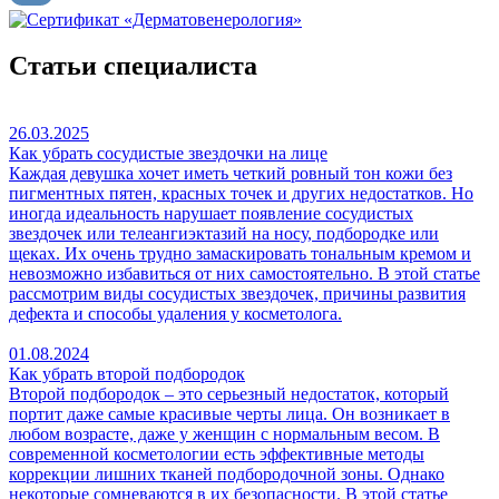
Статьи специалиста
26.03.2025
Как убрать сосудистые звездочки на лице
Каждая девушка хочет иметь четкий ровный тон кожи без
пигментных пятен, красных точек и других недостатков. Но
иногда идеальность нарушает появление сосудистых
звездочек или телеангиэктазий на носу, подбородке или
щеках. Их очень трудно замаскировать тональным кремом и
невозможно избавиться от них самостоятельно. В этой статье
рассмотрим виды сосудистых звездочек, причины развития
дефекта и способы удаления у косметолога.
01.08.2024
Как убрать второй подбородок
Второй подбородок – это серьезный недостаток, который
портит даже самые красивые черты лица. Он возникает в
любом возрасте, даже у женщин с нормальным весом. В
современной косметологии есть эффективные методы
коррекции лишних тканей подбородочной зоны. Однако
некоторые сомневаются в их безопасности. В этой статье