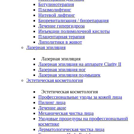
Ботулинотерапия
Плазмолифтинг
Нитевой лифтинг
Биоревитализация / биорепарация
Лечение гипергидроза
Инъекции полимолочной кислоты
Плацентарная терапия
Липолитики в живот
Лазерная эпиляция
Лазерная эпиляция
Лазерная эпиляция на аппарате Clarity II
Лазерная эпиляция ног
Лазерная эпиляция подмышек
Эстетическая косметология
Эстетическая косметология
Профессиональные уходы за кожей лица
Пилинг лица
Лечение акне
Механическая чистка лица
Уходовые процедуры на профессиональной
косметике
Дерматологическая чистка лица