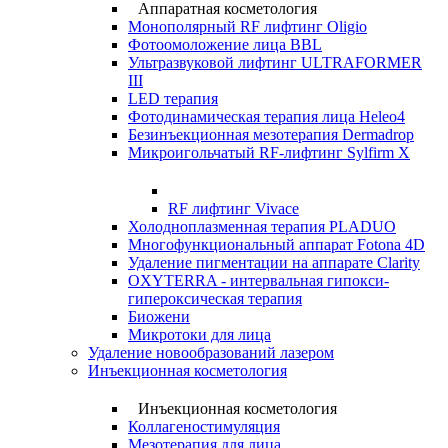
Аппаратная косметология
Монополярный RF лифтинг Oligio
Фотоомоложение лица BBL
Ультразвуковой лифтинг ULTRAFORMER
III
LED терапия
Фотодинамическая терапия лица Heleo4
Безинъекционная мезотерапия Dermadrop
Микроигольчатый RF-лифтинг Sylfirm X
RF лифтинг Vivace
Холодноплазменная терапия PLADUO
Многофункциональный аппарат Fotona 4D
Удаление пигментации на аппарате Clarity
OXYTERRA - интервальная гипокси-
гипероксическая терапия
Биожени
Микротоки для лица
Удаление новообразований лазером
Инъекционная косметология
Инъекционная косметология
Коллагеностимуляция
Мезотерапия для лица